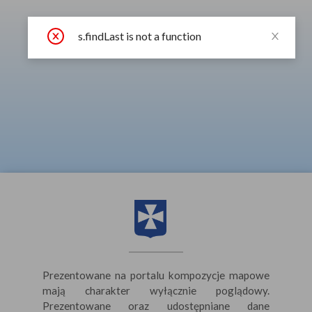
A
A
A
Sign in
s.findLast is not a function
Prezentowane na portalu kompozycje mapowe
mają charakter wyłącznie poglądowy.
Error
Prezentowane oraz udostępniane dane