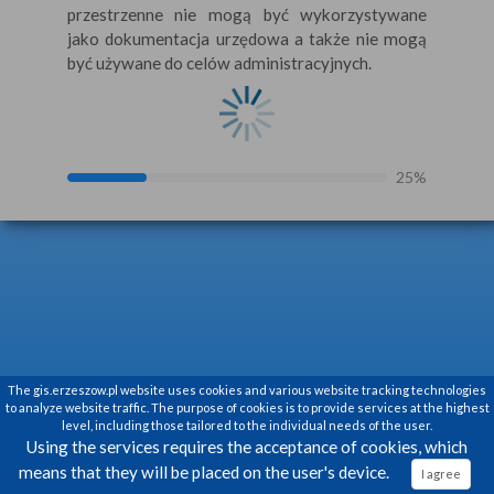
przestrzenne nie mogą być wykorzystywane
jako dokumentacja urzędowa a także nie mogą
An unexpected error has occurred. Please
być używane do celów administracyjnych.
refresh the page or try again in a moment. If the
error still persists, please contact the
administration.
Refresh the page
25%
The gis.erzeszow.pl website uses cookies and various website tracking technologies
to analyze website traffic.
The purpose of cookies is to provide services at the highest
level, including those tailored to the individual needs of the user.
Using the services requires the acceptance of cookies, which
means that they will be placed on the user's device.
I agree